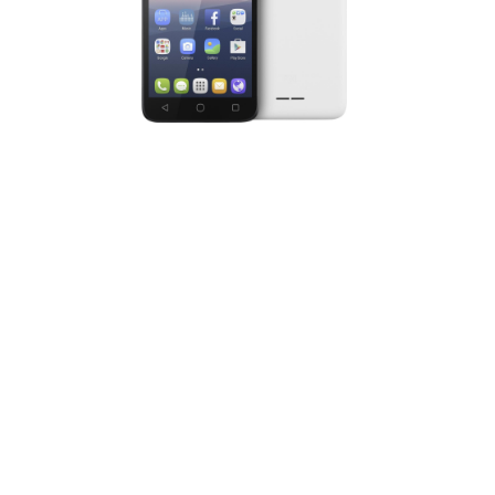
TOUCH
Смартфон Alcatel PIXI 4 (5) 5010D
(черно-белый)