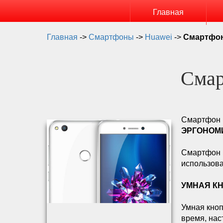
Главная
Главная
->
Смартфоны
->
Huawei
->
Смартфон
Смар
Смартфон 
ЭРГОНОМ
Смартфон H
использова
УМНАЯ КН
Умная кноп
время, нас