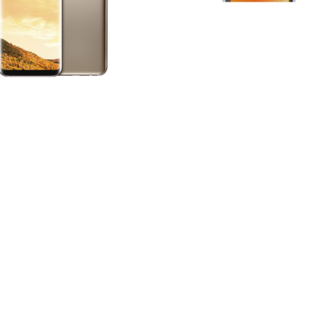
он Alcatel ONE TOUCH 991
Смартфон Alcatel ONE 
(фиолетовый)
918D (белый)
Смартфоны
Контакты