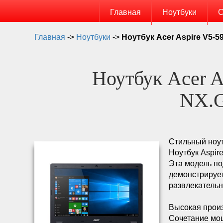
Главная
Ноутбуки
С
Главная
->
Ноутбуки
->
Ноутбук Acer Aspire V5-
Ноутбук Acer 
NX.G
Стильный ноут
Ноутбук Aspire
Эта модель по
демонстрирует
развлекательн
Высокая прои
Сочетание мо