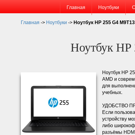
Главная
Ноутбуки
С
Главная
->
Ноутбуки
->
Ноутбук HP 255 G4 M9T1
Ноутбук HP
Ноутбук HP 2
AMD и совреме
для выполнени
учебных.
УДОБСТВО П
Если пользова
устройству мо
либо широкофо
разъёмы HDMI