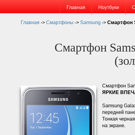
Главная
Ноутбуки
С
Главная
->
Смартфоны
->
Samsung
->
Смартфон S
Смартфон Samsu
(зо
Смартфон Sams
ЯРКИЕ ВПЕЧ
Samsung Gala
передней пане
Тонкая черная
на экране.